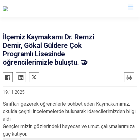
Tokat
İlçemiz Kaymakamı Dr. Remzi
Demir, Gökal Güldere Çok
Almus
Reşadiye
Programlı Lisesinde
Artova
Sulusaray
öğrencilerimizle buluştu. 🤝
Başçiftlik
Turhal
Erbaa
Yeşilyurt
Niksar
Zile
19.11.2025
Pazar
Sınıfları gezerek öğrencilerle sohbet eden Kaymakamımız,
okulda çeşitli incelemelerde bulunarak idarecilerimizden bilgi
aldı.
Gençlerimizin gözlerindeki heyecan ve umut, çalışmalarımıza
güç katıyor.