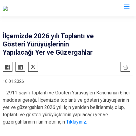
Tokat
İlçemizde 2026 yılı Toplantı ve
Gösteri Yürüyüşlerinin
Almus
Reşadiye
Yapılacağı Yer ve Güzergahlar
Artova
Sulusaray
Başçiftlik
Turhal
Erbaa
Yeşilyurt
10.01.2026
Niksar
Zile
2911 sayılı Toplantı ve Gösteri Yürüyüşleri Kanununun 6'ncı
Pazar
maddesi gereği, İlçemizde toplantı ve gösteri yürüyüşlerinin
yer ve güzergahları 2026 yılı için yeniden belirlenmiş olup,
toplantı ve gösteri yürüyüşlerinin yapılacağı yer ve
güzergahlarının ilan metni için
Tıklayınız.