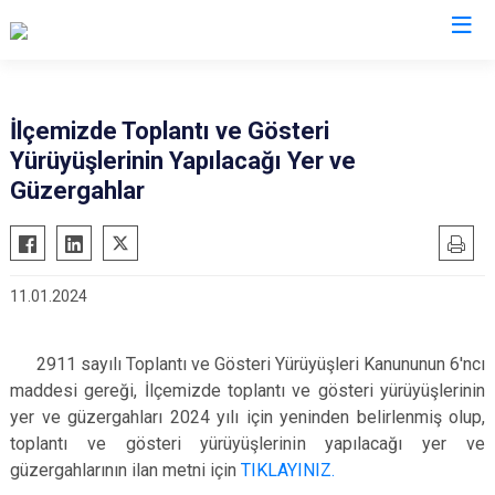
Tokat
İlçemizde Toplantı ve Gösteri
Yürüyüşlerinin Yapılacağı Yer ve
Almus
Reşadiye
Güzergahlar
Artova
Sulusaray
Başçiftlik
Turhal
Erbaa
Yeşilyurt
11.01.2024
Niksar
Zile
Pazar
2911 sayılı Toplantı ve Gösteri Yürüyüşleri Kanununun 6'ncı
maddesi gereği, İlçemizde toplantı ve gösteri yürüyüşlerinin
yer ve güzergahları 2024 yılı için yeninden belirlenmiş olup,
toplantı ve gösteri yürüyüşlerinin yapılacağı yer ve
güzergahlarının ilan metni için
TIKLAYINIZ.