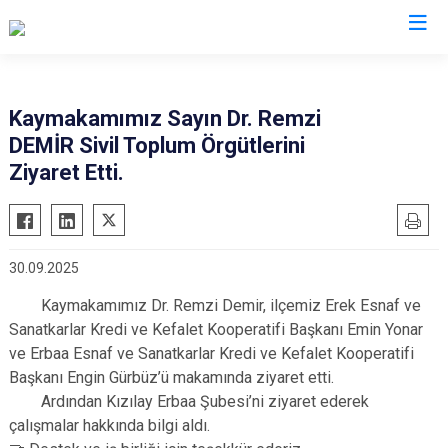
Tokat
Kaymakamımız Sayın Dr. Remzi
DEMİR Sivil Toplum Örgütlerini
Almus
Reşadiye
Ziyaret Etti.
Artova
Sulusaray
Başçiftlik
Turhal
Erbaa
Yeşilyurt
30.09.2025
Niksar
Zile
Kaymakamımız Dr. Remzi Demir, ilçemiz Erek Esnaf ve
Pazar
Sanatkarlar Kredi ve Kefalet Kooperatifi Başkanı Emin Yonar
ve Erbaa Esnaf ve Sanatkarlar Kredi ve Kefalet Kooperatifi
Başkanı Engin Gürbüz’ü makamında ziyaret etti.
Ardından Kızılay Erbaa Şubesi’ni ziyaret ederek
çalışmalar hakkında bilgi aldı.