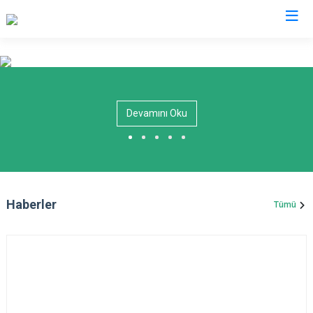
Tokat
Almus
Reşadiye
Devamını Oku
Artova
Sulusaray
Başçiftlik
Turhal
Erbaa
Yeşilyurt
Niksar
Zile
Haberler
Tümü
Pazar